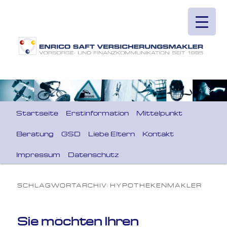
Hauptmenü
Startseite
Erstinformation
Mittelpunkt
Zum primären Inhalt springen
Zum sekundären Inhalt springen
Beratung
GSD
Liebe Eltern
Kontakt
Impressum
Datenschutz
SCHLAGWORTARCHIV:
HYPOTHEKENMAKLER
Sie möchten Ihren