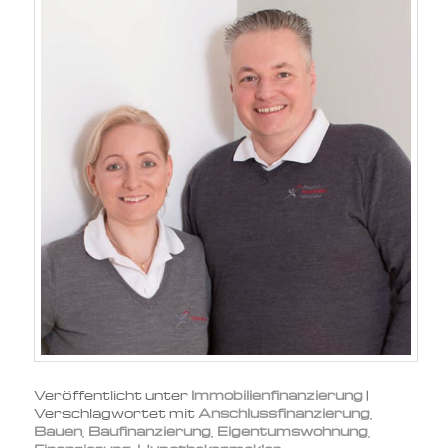
Veröffentlicht unter
Immobilienfinanzierung
|
Verschlagwortet mit
Anschlussfinanzierung
,
Bauen
,
Baufinanzierung
,
Eigentumswohnung
,
Finanzierung
,
Hypothekenmakler
,