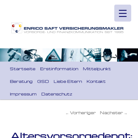
Hauptmenü
Startseite
Erstinformation
Mittelpunkt
Zum primären Inhalt springen
Beratung
GSD
Liebe Eltern
Kontakt
Impressum
Datenschutz
←
Vorheriger
Nächster
→
Beitragsnavigation
Altersvorsorgedepot: