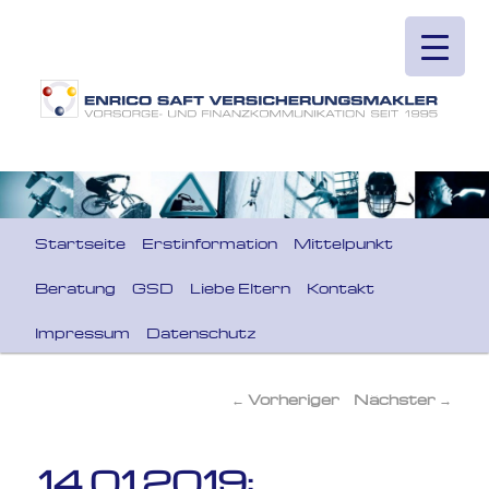
Hauptmenü
Startseite
Erstinformation
Mittelpunkt
Zum primären Inhalt springen
Beratung
GSD
Liebe Eltern
Kontakt
Impressum
Datenschutz
←
Vorheriger
Nächster
→
Beitragsnavigation
14.01.2019: