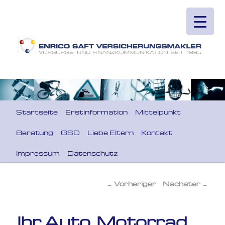
Hauptmenü
Startseite
Erstinformation
Mittelpunkt
Zum primären Inhalt springen
Beratung
GSD
Liebe Eltern
Kontakt
Impressum
Datenschutz
←
Vorheriger
Nächster
→
Beitragsnavigation
Ihr Auto, Motorrad