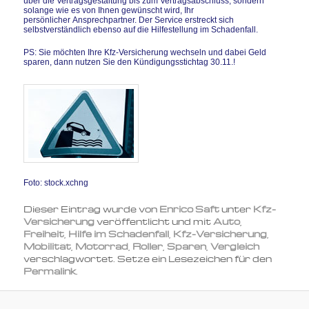
über die Vertragsgestaltung bis zum Vertragsabschluss, sondern
solange wie es von Ihnen gewünscht wird, Ihr
persönlicher Ansprechpartner. Der Service erstreckt sich
selbstverständlich ebenso auf die Hilfestellung im Schadenfall.
PS: Sie möchten Ihre Kfz-Versicherung wechseln und dabei Geld
sparen, dann nutzen Sie den Kündigungsstichtag 30.11.!
Foto: stock.xchng
Dieser Eintrag wurde von
Enrico Saft
unter
Kfz-
Versicherung
veröffentlicht und mit
Auto
,
Freiheit
,
Hilfe im Schadenfall
,
Kfz-Versicherung
,
Mobilität
,
Motorrad
,
Roller
,
Sparen
,
Vergleich
verschlagwortet. Setze ein Lesezeichen für den
Permalink
.